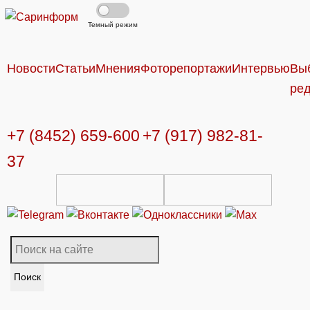
Темный режим
Новости
Статьи
Мнения
Фоторепортажи
Интервью
Вы
ре
+7 (8452) 659-600
+7 (917) 982-81-
37
Поиск