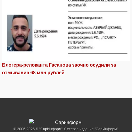
Блогера-релоканта Гасанова заочно осудили за
отмывание 68 млн рублей
© 2006-2026 © "СарИнформ". Сетевое издание "СарИнформ".