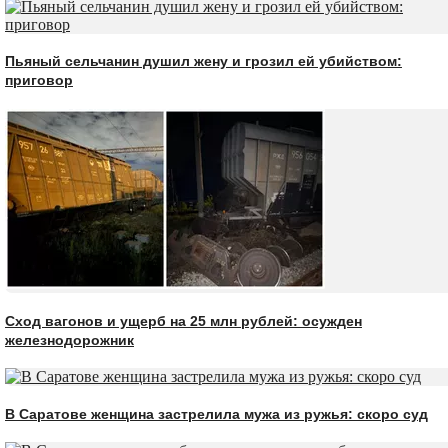
Пьяный сельчанин душил жену и грозил ей убийством:
приговор
Сход вагонов и ущерб на 25 млн рублей: осужден
железнодорожник
В Саратове женщина застрелила мужа из ружья: скоро суд