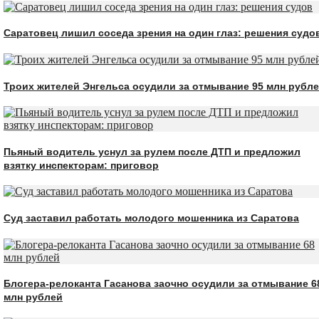
Саратовец лишил соседа зрения на один глаз: решения судо
Троих жителей Энгельса осудили за отмывание 95 млн рубл
Пьяный водитель уснул за рулем после ДТП и предложил
взятку инспекторам: приговор
Суд заставил работать молодого мошенника из Саратова
Блогера-релоканта Гасанова заочно осудили за отмывание 6
млн рублей