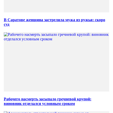
В Саратове женщина застрелила мужа из ружья: скоро
суд
Рабочего насмерть засыпало гречневой крупой:
виновник отделался условным сроком