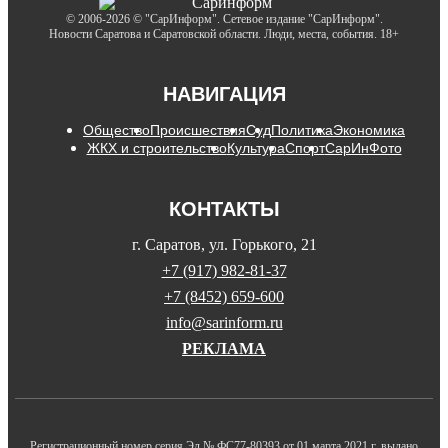
© 2006-2026 © "СарИнформ". Сетевое издание "СарИнформ".
Новости Саратова и Саратовской области. Люди, места, события. 18+
НАВИГАЦИЯ
Общество
Происшествия
Суд
Политика
Экономика
ЖКХ и строительство
Культура
Спорт
СарИнФото
КОНТАКТЫ
г. Саратов, ул. Горького, 21
+7 (917) 982-81-37
+7 (8452) 659-600
info@sarinform.ru
РЕКЛАМА
Регистрационный номер серия Эл № ФС77-80393 от 01 марта 2021 г. выдано