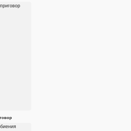
иговор