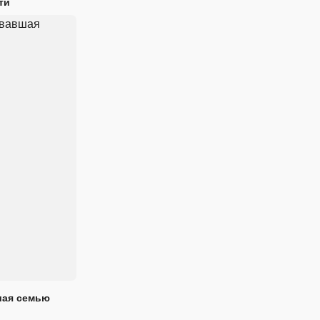
ти
шая семью