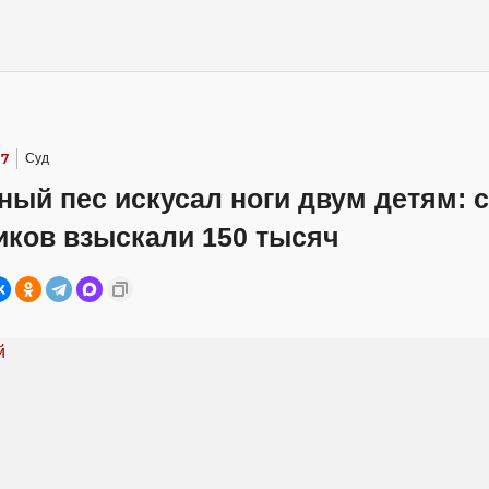
17
Суд
ый пес искусал ноги двум детям: с
иков взыскали 150 тысяч