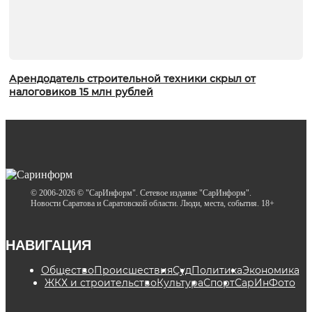
Арендодатель строительной техники скрыл от
налоговиков 15 млн рублей
© 2006-2026 © "СарИнформ". Сетевое издание "СарИнформ".
Новости Саратова и Саратовской области. Люди, места, события. 18+
НАВИГАЦИЯ
Общество
Происшествия
Суд
Политика
Экономика
ЖКХ и строительство
Культура
Спорт
СарИнФото