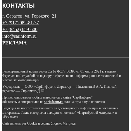
КОНТАКТЫ
г. Саратов, ул. Горького, 21
+7 (917) 982-81-37
+7 (8452) 659-600
info@sarinform.ru
РЕКЛАМА
Регистрационный номер серия Эл № ФС77-80393 от 01 марта 2021 г. выдано
Федеральной службой по надзору в сфере связи, информационных технологий и
массовых коммуникаций.
Учредитель — ООО «СарИнформ». Директор — Письменный А.А. Главный
редактор — Спринчанэ Д.Ю.
При использовании любых материалов с сайта "СарИнформ"
обязательна гиперссылка на
sarinform.ru
или на страницу с новостью.
Редакция не несет ответственность за достоверность информации в рекламных
материалах. Такие материалы выходят с пометкой «Партнёрский материал» и
«Реклама».
Сайт использует Cookie и сервиc Яндекс.Метрика