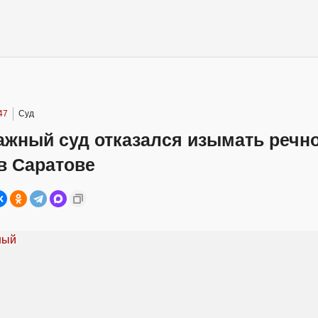
47
Суд
ажный суд отказался изымать речн
в Саратове