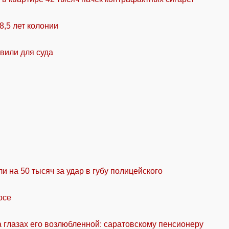
8,5 лет колонии
вили для суда
на 50 тысяч за удар в губу полицейского
осе
а глазах его возлюбленной: саратовскому пенсионеру