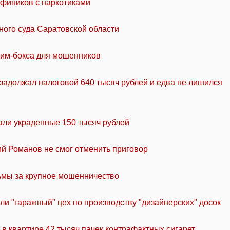
 фиников с наркотиками
ого суда Саратовской области
сим-бокса для мошенников
задолжал налоговой 640 тысяч рублей и едва не лишился
али украденные 150 тысяч рублей
ий Романов не смог отменить приговор
ьмы за крупное мошенничество
ли "гаражный" цех по производству "дизайнерских" досок
 в квартире 42 тысяч пачек контрафактных сигарет