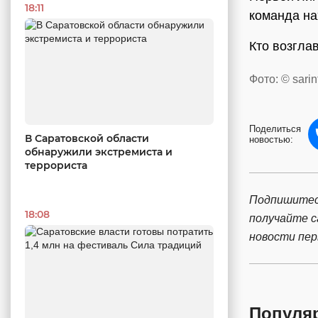
18:11
команда на
Кто возгла
Фото: © sarin
Поделиться
В Саратовской области
новостью:
обнаружили экстремиста и
террориста
Подпишитес
18:08
получайте 
новости пе
Популя