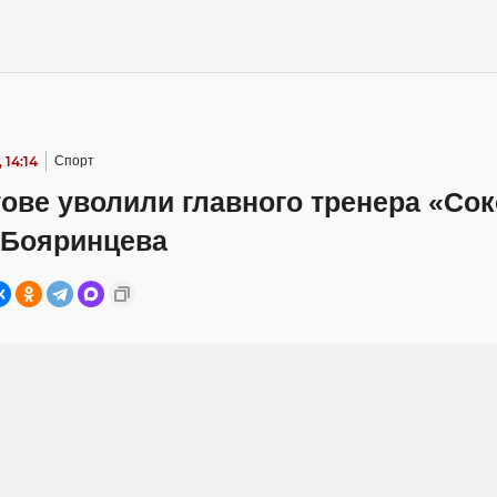
 14:14
Спорт
ове уволили главного тренера «Со
 Бояринцева