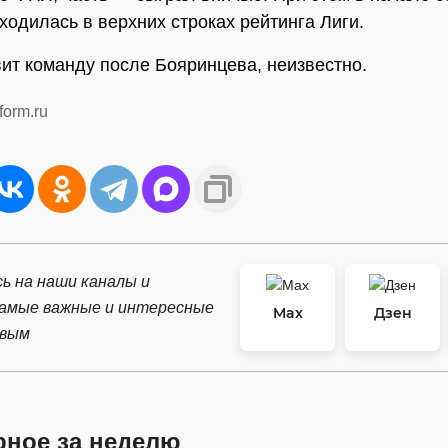
ходилась в верхних строках рейтинга Лиги.
вит команду после Бояринцева, неизвестно.
form.ru
ь на наши каналы и
самые важные и интересные
Max
Дзен
рвым
рное за неделю