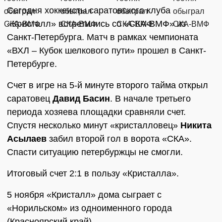
Сегодня хоккеисты саратовского клуба
«Кристалл» встретились со «СКА-ВМФ» из
Санкт-Петербурга. Матч в рамках чемпионата
«ВХЛ – Кубок шелкового пути» прошел в Санкт-
Петербурге.
Счет в игре на 5-й минуте второго тайма открыл
саратовец
Давид Басин
. В начале третьего
периода хозяева площадки сравняли счет.
Спустя несколько минут «кристалловец»
Никита
Асылаев
забил второй гол в ворота «СКА».
Спасти ситуацию петербуржцы не смогли.
Итоговый счет 2:1 в пользу «Кристалла».
5 ноября «Кристалл» дома сыграет с
«Норильском» из одноименного города
(Красноярский край).