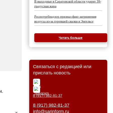
В выходные в Саратовской области ударит 39-
градусная жара
Роспотребнадзор признал факт загрязнения
воздуха из-за горевшей свалки в Энгельсе
Читать больше
Связаться с редакцией или
прислать новость
и.
8 (917) 982-81-37
8 (917) 982-81-37
info@sarinform.ru