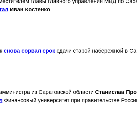
местителем главы главного управления МВД по Сар
тал
Иван Костенко
.
ик
снова сорвал срок
сдачи старой набережной в Са
амминистра из Саратовской области
Станислав Пр
л
Финансовый университет при правительстве Росси