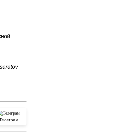
жной
saratov
Телеграм