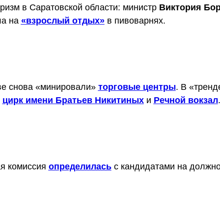
ризм в Саратовской области: министр
Виктория Бо
ла на
«взрослый отдых»
в пивоварнях.
ве снова «минировали»
торговые центры
. В «тренд
ь
цирк имени Братьев Никитиных
и
Речной вокзал
ая комиссия
определилась
с кандидатами на должно
.