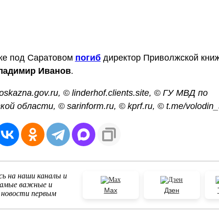
ке под Саратовом
погиб
директор Приволжской кни
ладимир Иванов
.
skazna.gov.ru, © linderhof.clients.site, © ГУ МВД по
й области, © sarinform.ru, © kprf.ru, © t.me/volodin_
ь на наши каналы и
самые важные и
Max
Дзен
 новости первым