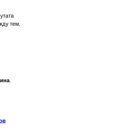
утата
жду тем,
цина
.
ов