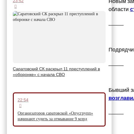
Новым за
23:52
области
с
_____
Подрядч
_____
Саратовский СК раскрыл 11 преступлений в
«оборонке» с начала СВО
Бывший з
возглави
22:54
_____
Организаторов саратовской «Опусгрупп»
начинают судить за отмывание 9 млрд