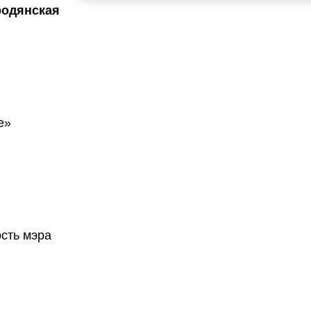
родянская
е»
.
сть мэра