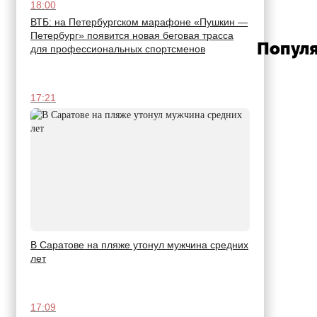
18:00
ВТБ: на Петербургском марафоне «Пушкин —
Петербург» появится новая беговая трасса
Популя
для профессиональных спортсменов
17:21
В Саратове на пляже утонул мужчина средних
лет
17:09