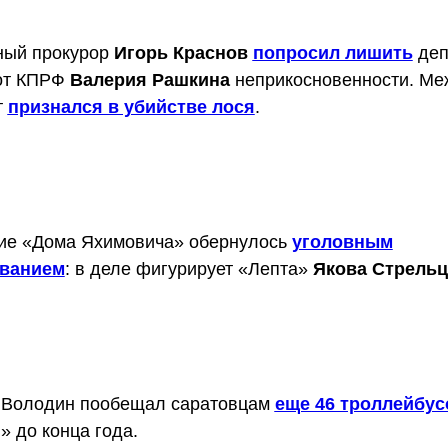
ный прокурор
Игорь Краснов
попросил лишить
деп
от КПРФ
Валерия Рашкина
неприкосновенности. Ме
т
признался в убийстве лося
.
ие «Дома Яхимовича» обернулось
уголовным
ованием
: в деле фигурирует «Лепта»
Якова Стрель
 Володин пообещал саратовцам
еще 46 троллейбус
 до конца года.