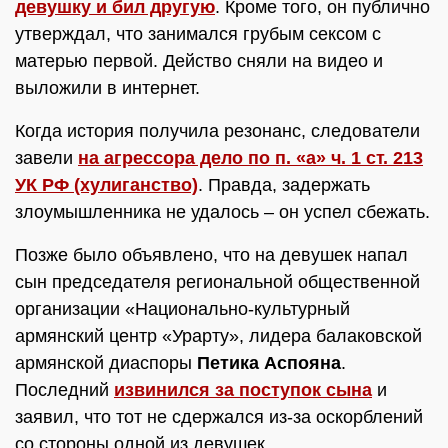
девушку и бил другую
. Кроме того, он публично
утверждал, что занимался грубым сексом с
матерью первой. Действо сняли на видео и
выложили в интернет.
Когда история получила резонанс, следователи
завели
на агрессора дело по п. «а» ч. 1 ст. 213
УК РФ (хулиганство)
. Правда, задержать
злоумышленника не удалось – он успел сбежать.
Позже было объявлено, что на девушек напал
сын председателя региональной общественной
организации «Национально-культурный
армянский центр «Урарту», лидера балаковской
армянской диаспоры
Петика Аспояна
.
Последний
извинился за поступок сына
и
заявил, что тот не сдержался из-за оскорблений
со стороны одной из девушек.