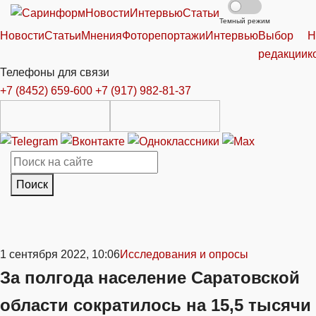
Новости
Интервью
Статьи
Темный режим
Новости
Статьи
Мнения
Фоторепортажи
Интервью
Выбор
Н
редакции
к
Телефоны для связи
+7 (8452) 659-600
+7 (917) 982-81-37
Поиск
1 сентября 2022, 10:06
Исследования и опросы
За полгода население Саратовской
области сократилось на 15,5 тысячи