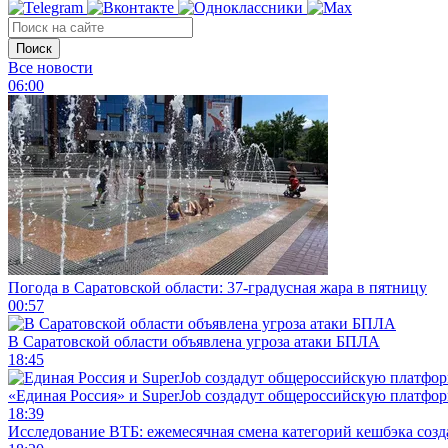
Поиск
Все новости
06:00
Погода в Саратовской области: 37-градусная жара в пятницу
00:57
В Саратовской области объявлена угроза атаки БПЛА
18:45
«Единая Россия» и SuperJob создадут общероссийскую платфор
18:39
Исследование ВТБ: ежемесячная смена категорий кешбэка созд