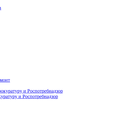
емонт
куратуру и Роспотребнадзор