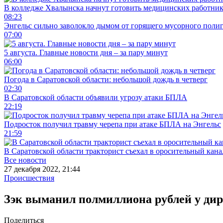
В колледже Хвалынска начнут готовить медицинских работни
08:23
Энгельс сильно заволокло дымом от горящего мусорного поли
07:00
5 августа. Главные новости дня – за пару минут
06:00
Погода в Саратовской области: небольшой дождь в четверг
02:30
В Саратовской области объявили угрозу атаки БПЛА
22:19
Подросток получил травму черепа при атаке БПЛА на Энгельс
21:59
В Саратовской области тракторист съехал в оросительный кана
Все новости
27 декабря 2022, 21:44
Происшествия
Зэк выманил полмиллиона рублей у дир
Поделиться