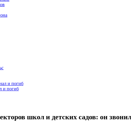
ков
гона
л и погиб
екторов школ и детских садов: он звони