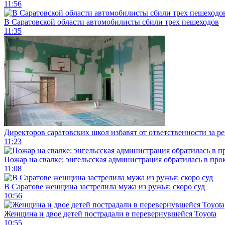
11:56
В Саратовской области автомобилисты сбили трех пешеходов
11:35
Директоров саратовских школ избавят от ответственности за р
11:23
Пожар на свалке: энгельсская администрация обратилась в про
11:08
В Саратове женщина застрелила мужа из ружья: скоро суд
10:56
Женщина и двое детей пострадали в перевернувшейся Toyota
10:55