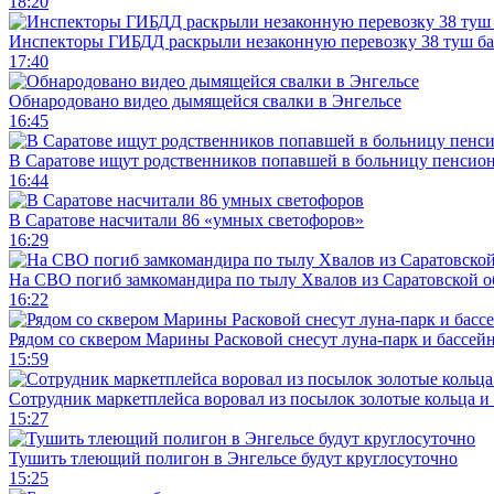
18:20
Инспекторы ГИБДД раскрыли незаконную перевозку 38 туш б
17:40
Обнародовано видео дымящейся свалки в Энгельсе
16:45
В Саратове ищут родственников попавшей в больницу пенсио
16:44
В Саратове насчитали 86 «умных светофоров»
16:29
На СВО погиб замкомандира по тылу Хвалов из Саратовской о
16:22
Рядом со сквером Марины Расковой снесут луна-парк и бассей
15:59
Сотрудник маркетплейса воровал из посылок золотые кольца и 
15:27
Тушить тлеющий полигон в Энгельсе будут круглосуточно
15:25