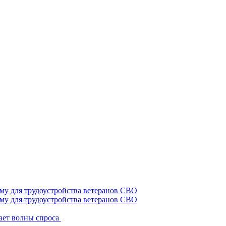
му для трудоустройства ветеранов СВО
ает волны спроса