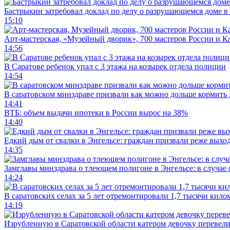
Бастрыкин затребовал доклад по делу о разрушающемся доме в
15:10
Арт-мастерская, «Музейный дворик», 700 мастеров России и Ка
14:56
В Саратове ребенок упал с 3 этажа на козырек отдела полиции
14:54
В саратовском минздраве призвали как можно дольше кормить
14:41
ВТБ: объем выдачи ипотеки в России вырос на 38%
14:40
Едкий дым от свалки в Энгельсе: граждан призвали реже выхо
14:35
Замглавы минздрава о тлеющем полигоне в Энгельсе: в случае
14:24
В саратовских селах за 5 лет отремонтировали 1,7 тысячи кило
14:19
Изрубленную в Саратовской области катером девочку перевели