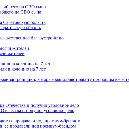
гибшего на СВО сына
Саратовскую область
 некачественное благоустройство
сячи жителей
или в колонию на 7 лет
вые застройщики, которые выполняют работу с хорошим качест
 Отечества и получил уголовное дело
и: ее продавали под премиум-брендом