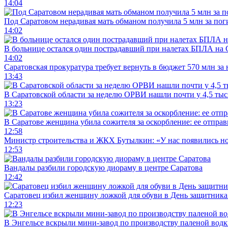
14:04
Под Саратовом нерадивая мать обманом получила 5 млн за по
14:02
В больнице остался один пострадавший при налетах БПЛА на 
14:02
Саратовская прокуратура требует вернуть в бюджет 570 млн за
13:43
В Саратовской области за неделю ОРВИ нашли почти у 4,5 ты
13:23
В Саратове женщина убила сожителя за оскорбление: ее отправ
12:58
Министр строительства и ЖКХ Бутылкин: «У нас появились но
12:53
Вандалы разбили городскую диораму в центре Саратова
12:42
Саратовец избил женщину ложкой для обуви в День защитника
12:23
В Энгельсе вскрыли мини-завод по производству паленой водк