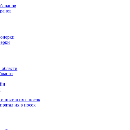
аранов
нерки
бласти
н
прятал их в носок