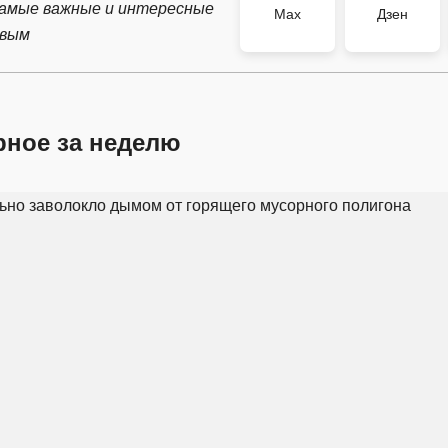
самые важные и интересные
Max
Дзен
рвым
рное за неделю