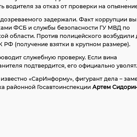
ь водителя за отказ от проверки на опьянение
одозреваемого задержали. Факт коррупции в
ками ФСБ и службы безопасности ГУ МВД по
ой области. Против полицейского возбудили д
 УК РФ (получение взятки в крупном размере).
оводит служебную проверку. Если вина
нителя подтвердится, его официально уволят
 известно «СарИнформу», фигурант дела – зам
ка районной Госавтоинспекции
Артем Сидори