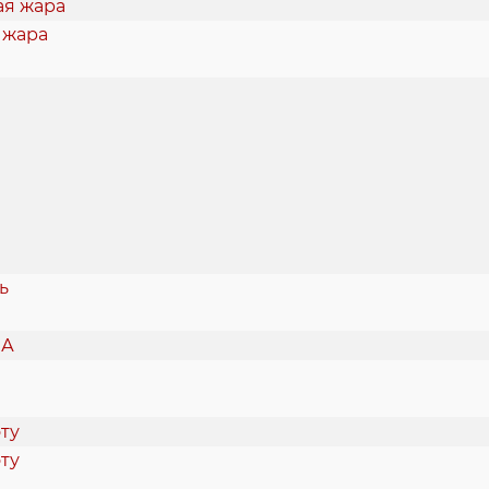
 жара
ь
ту