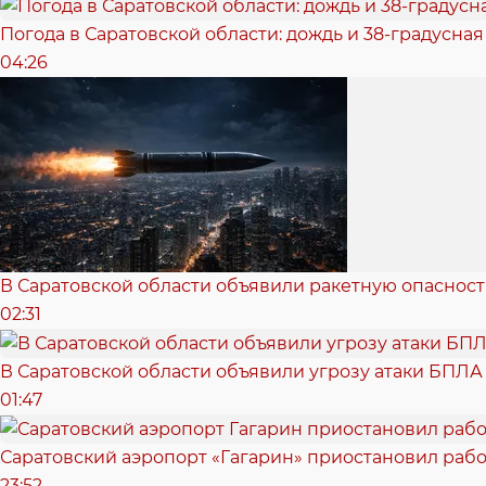
Погода в Саратовской области: дождь и 38-градусная
04:26
В Саратовской области объявили ракетную опасност
02:31
В Саратовской области объявили угрозу атаки БПЛА
01:47
Саратовский аэропорт «Гагарин» приостановил рабо
23:52