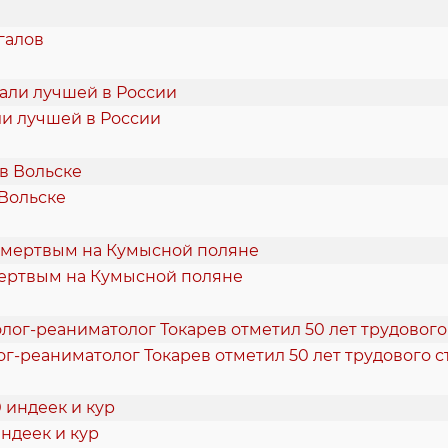
галов
и лучшей в России
 Вольске
ертвым на Кумысной поляне
ог-реаниматолог Токарев отметил 50 лет трудового с
ндеек и кур