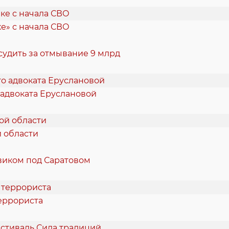
е» с начала СВО
судить за отмывание 9 млрд
 адвоката Еруслановой
й области
виком под Саратовом
еррориста