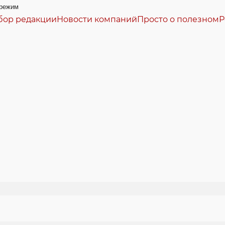
режим
бор редакции
Новости компаний
Просто о полезном
Р