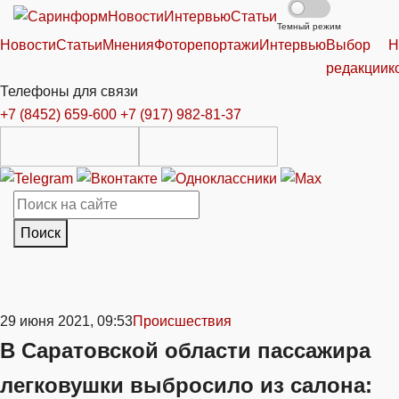
Новости
Интервью
Статьи
Темный режим
Новости
Статьи
Мнения
Фоторепортажи
Интервью
Выбор
Н
редакции
к
Телефоны для связи
+7 (8452) 659-600
+7 (917) 982-81-37
Поиск
29 июня 2021, 09:53
Происшествия
В Саратовской области пассажира
легковушки выбросило из салона: