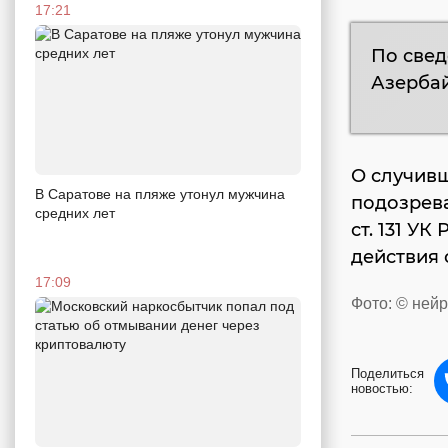
17:21
По све
Азербай
О случивш
В Саратове на пляже утонул мужчина
подозрева
средних лет
ст. 131 УК
действия 
17:09
Фото: © ней
Поделиться
новостью: