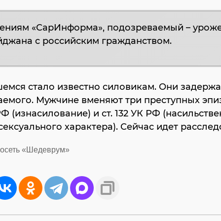
дениям «СарИнформа», подозреваемый – урож
джана с российским гражданством.
емся стало известно силовикам. Они задерж
емого. Мужчине вменяют три преступных эпиз
 РФ (изнасилование) и ст. 132 УК РФ (насильств
сексуального характера). Сейчас идет расслед
росеть «Шедеврум»