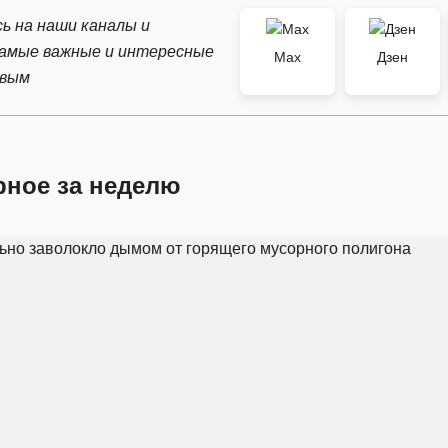
ь на наши каналы и
самые важные и интересные
Max
Дзен
рвым
рное за неделю