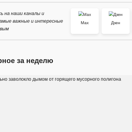
ь на наши каналы и
самые важные и интересные
Max
Дзен
рвым
рное за неделю