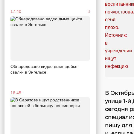
17:40
Обнародовано видео дымящейся
свалки в Энгельсе
В Октябрь
16:45
улице 1-й
сегодня р
специалис
пищу для 
и, если д