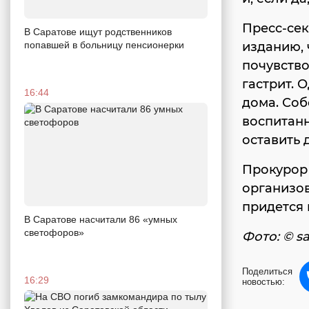
Пресс-се
В Саратове ищут родственников
попавшей в больницу пенсионерки
изданию, 
почувство
гастрит. 
16:44
дома. Соб
воспитанн
оставить 
Прокурор
организов
придется 
В Саратове насчитали 86 «умных
светофоров»
Фото: © sa
Поделиться
16:29
новостью: