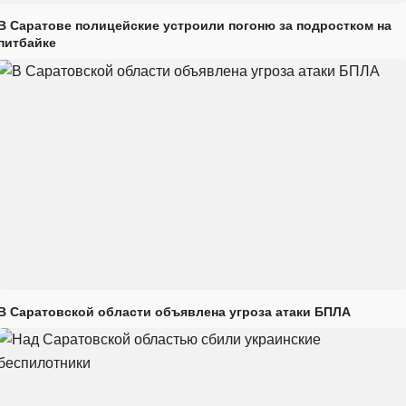
В Саратове полицейские устроили погоню за подростком на
питбайке
В Саратовской области объявлена угроза атаки БПЛА