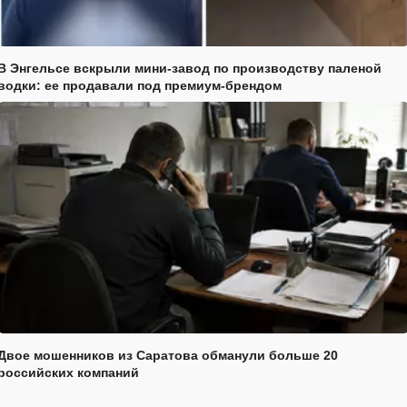
В Энгельсе вскрыли мини-завод по производству паленой
водки: ее продавали под премиум-брендом
Двое мошенников из Саратова обманули больше 20
российских компаний