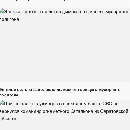
Энгельс сильно заволокло дымом от горящего мусорного
полигона