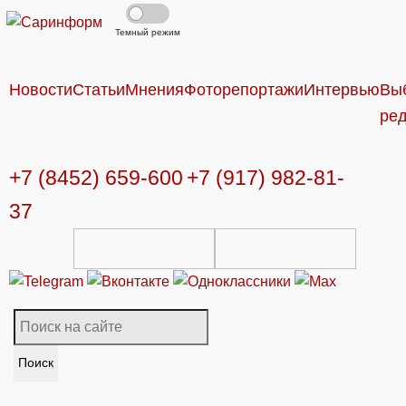
Темный режим
Новости
Статьи
Мнения
Фоторепортажи
Интервью
Вы
ре
+7 (8452) 659-600
+7 (917) 982-81-
37
Поиск