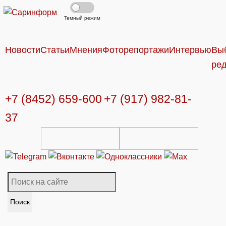
Темный режим
Новости
Статьи
Мнения
Фоторепортажи
Интервью
Вы
ре
+7 (8452) 659-600
+7 (917) 982-81-
37
Поиск