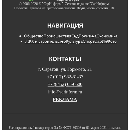
© 2006-2026 © "СарИнформ". Сетевое издание "СарИнформ".
Новости Саратова и Саратовской области. Люди, места, события. 18+
НАВИГАЦИЯ
Общество
Происшествия
Суд
Политика
Экономика
ЖКХ и строительство
Культура
Спорт
СарИнФото
КОНТАКТЫ
г. Саратов, ул. Горького, 21
+7 (917) 982-81-37
+7 (8452) 659-600
info@sarinform.ru
РЕКЛАМА
Регистрационный номер серия Эл № ФС77-80393 от 01 марта 2021 г. выдано