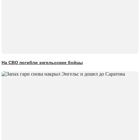
На СВО погибли энгельсские бойцы