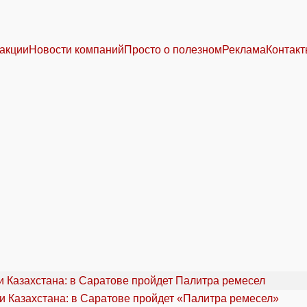
акции
Новости компаний
Просто о полезном
Реклама
Контак
и Казахстана: в Саратове пройдет «Палитра ремесел»