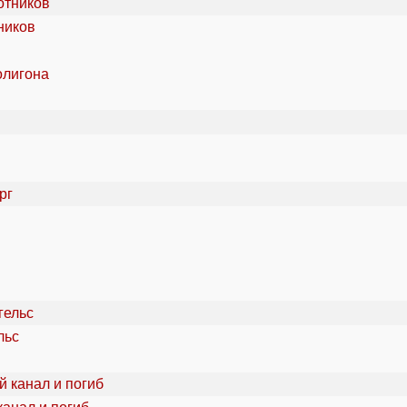
ников
олигона
льс