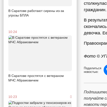
столкнулас
гражданин
В Саратове работают сирены из-за
угрозы БПЛА
В результа
скончались
10:24
девочка. Е
Правоохран
Фото © УГ
Поделиться
новостью:
В Саратове простятся с ветераном
МЧС Абрамовичем
Подпишитес
10:23
получайте 
новости пе