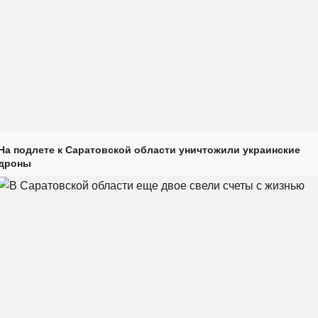
На подлете к Саратовской области уничтожили украинские
дроны