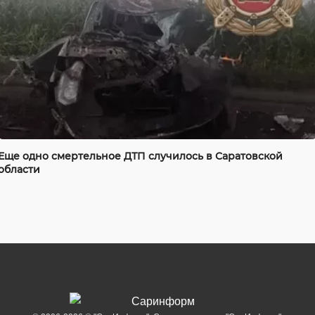
Еще одно смертельное ДТП случилось в Саратовской
области