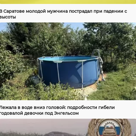
В Саратове молодой мужчина пострадал при падении с
высоты
Лежала в воде вниз головой: подробности гибели
годовалой девочки под Энгельсом