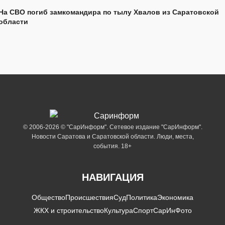
На СВО погиб замкомандира по тылу Хвалов из Саратовской
области
© 2006-2026 © "СарИнформ". Сетевое издание "СарИнформ".
Новости Саратова и Саратовской области. Люди, места,
события. 18+
НАВИГАЦИЯ
Общество
Происшествия
Суд
Политика
Экономика
ЖКХ и строительство
Культура
Спорт
СарИнФото