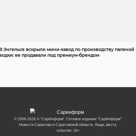
В Энгельсе вскрыли мини-завод по производству паленой
водки: ее продавали под премиум-брендом
© 2006-2026 © "СарИнформ". Сетевое издание "СарИнформ".
Новости Саратова и Саратовской области. Люди, места,
события. 18+