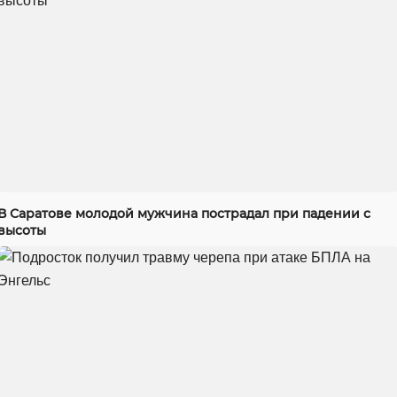
В Саратове молодой мужчина пострадал при падении с
высоты