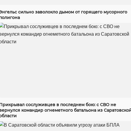
Энгельс сильно заволокло дымом от горящего мусорного
полигона
Прикрывал сослуживцев в последнем бою: с СВО не
вернулся командир огнеметного батальона из Саратовско
области