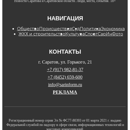
Новости Саратова и Саратовской области. Люди, места, события. 18+
НАВИГАЦИЯ
Общество
Происшествия
Суд
Политика
Экономика
ЖКХ и строительство
Культура
Спорт
СарИнФото
КОНТАКТЫ
г. Саратов, ул. Горького, 21
+7 (917) 982-81-37
+7 (8452) 659-600
info@sarinform.ru
РЕКЛАМА
Регистрационный номер серия Эл № ФС77-80393 от 01 марта 2021 г. выдано
Федеральной службой по надзору в сфере связи, информационных технологий и
массовых коммуникаций.