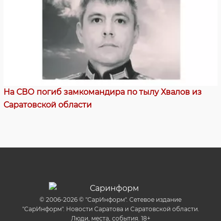
На СВО погиб замкомандира по тылу Хвалов из
Саратовской области
© 2006-2026 © "СарИнформ". Сетевое издание
"СарИнформ". Новости Саратова и Саратовской области.
Люди, места, события. 18+