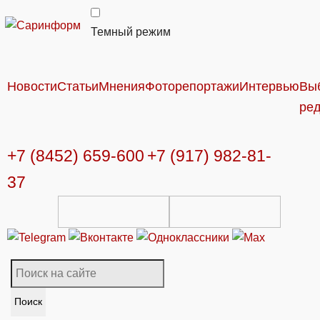
Темный режим
Новости
Статьи
Мнения
Фоторепортажи
Интервью
Вы
ре
+7 (8452) 659-600
+7 (917) 982-81-
37
Поиск