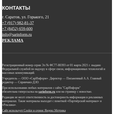
КОНТАКТЫ
г. Саратов, ул. Горького, 21
+7 (917) 982-81-37
+7 (8452) 659-600
info@sarinform.ru
РЕКЛАМА
Регистрационный номер серия Эл № ФС77-80393 от 01 марта 2021 г. выдано
Федеральной службой по надзору в сфере связи, информационных технологий и
массовых коммуникаций.
Учредитель — ООО «СарИнформ». Директор — Письменный А.А. Главный
редактор — Спринчанэ Д.Ю.
При использовании любых материалов с сайта "СарИнформ"
обязательна гиперссылка на
sarinform.ru
или на страницу с новостью.
Редакция не несет ответственность за достоверность информации в рекламных
материалах. Такие материалы выходят с пометкой «Партнёрский материал» и
«Реклама».
Сайт использует Cookie и сервиc Яндекс.Метрика