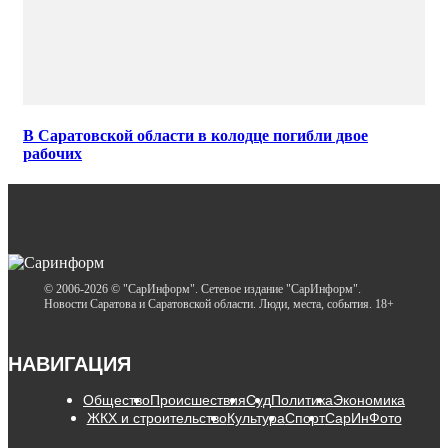
В Саратовской области в колодце погибли двое
рабочих
© 2006-2026 © "СарИнформ". Сетевое издание "СарИнформ".
Новости Саратова и Саратовской области. Люди, места, события. 18+
НАВИГАЦИЯ
Общество
Происшествия
Суд
Политика
Экономика
ЖКХ и строительство
Культура
Спорт
СарИнФото