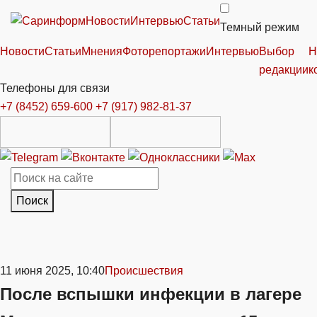
Новости
Интервью
Статьи
Темный режим
Новости
Статьи
Мнения
Фоторепортажи
Интервью
Выбор
Н
редакции
к
Телефоны для связи
+7 (8452) 659-600
+7 (917) 982-81-37
Поиск
11 июня 2025, 10:40
Происшествия
После вспышки инфекции в лагере