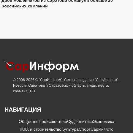
Двое мошенников из Саратова обманули больше 20
российских компаний
© 2006-2026 © "СарИнформ". Сетевое издание "СарИнформ".
Новости Саратова и Саратовской области. Люди, места,
события. 18+
НАВИГАЦИЯ
Общество
Происшествия
Суд
Политика
Экономика
ЖКХ и строительство
Культура
Спорт
СарИнФото