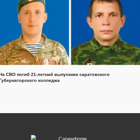
На СВО погиб 21-летний выпускник саратовского
Губернаторского колледжа