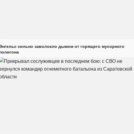
Энгельс сильно заволокло дымом от горящего мусорного
полигона