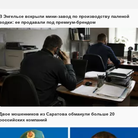
В Энгельсе вскрыли мини-завод по производству паленой
водки: ее продавали под премиум-брендом
Двое мошенников из Саратова обманули больше 20
российских компаний