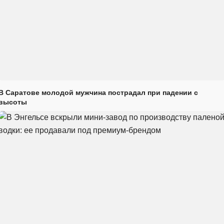
В Саратове молодой мужчина пострадал при падении с
высоты