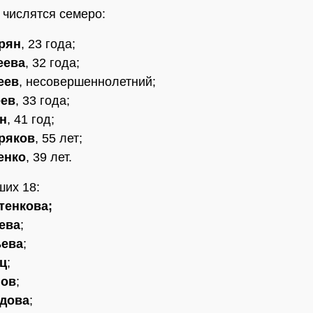
числятся семеро:
арян
, 23 года;
еева
, 32 года;
еев
, несовершеннолетний;
еев
, 33 года;
ин
, 41 год;
ряков
, 55 лет;
енко
, 39 лет.
их 18:
тенкова;
ева
;
ьева
;
ец
;
нов
;
идова
;