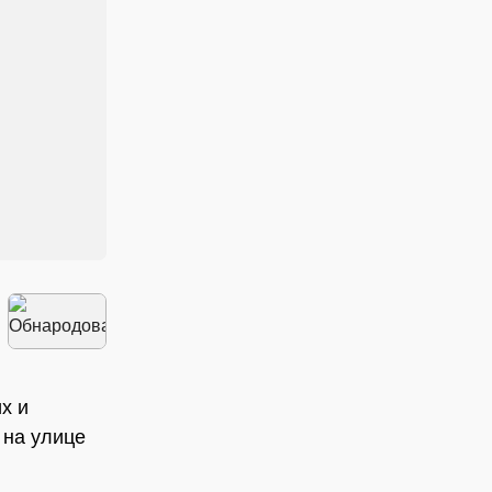
х и
 на улице