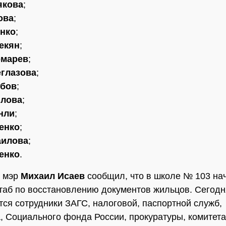
якова
;
ова
;
енко
;
некян
;
омарев
;
еглазова
;
ибов
;
илова
;
анли
;
ченко
;
аилова
;
ченко
.
, мэр
Михаил Исаев
сообщил, что в школе № 103 на
таб по восстановлению документов жильцов. Сегодня
тся сотрудники ЗАГС, налоговой, паспортной служб,
, Социального фонда России, прокуратуры, комитета