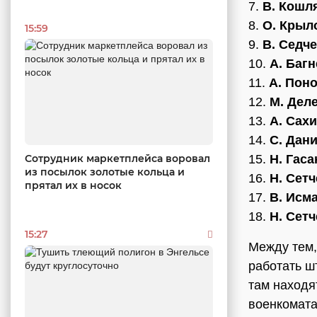
7.
В. Кошл
8.
О. Крыл
15:59
9.
В. Седч
10.
А. Баг
11.
А. Пон
12.
М. Дел
13.
А. Сах
14.
С. Дан
Сотрудник маркетплейса воровал
15.
Н. Гас
из посылок золотые кольца и
16.
Н. Сет
прятал их в носок
17.
В. Исм
18.
Н. Сет
15:27
Между тем
работать ш
там находя
военкомата