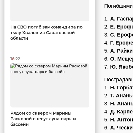
Погибшими 
1.
А. Гасп
2.
Е. Ероф
На СВО погиб замкомандира по
тылу Хвалов из Саратовской
3.
С. Ероф
области
4.
Г. Ероф
5.
А. Райк
6.
О. Меще
16:22
7.
Ю. Якоб
Пострадавш
1.
Н. Горба
2.
Т. Анань
3.
Н. Анан
4.
Д. Карп
Рядом со сквером Марины
Расковой снесут луна-парк и
5.
Н. Анто
бассейн
6.
А. Ческ