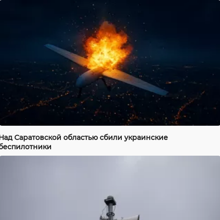
Над Саратовской областью сбили украинские
беспилотники