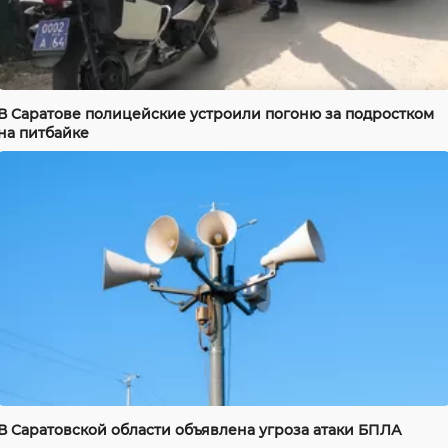
В Саратове полицейские устроили погоню за подростком
на питбайке
В Саратовской области объявлена угроза атаки БПЛА