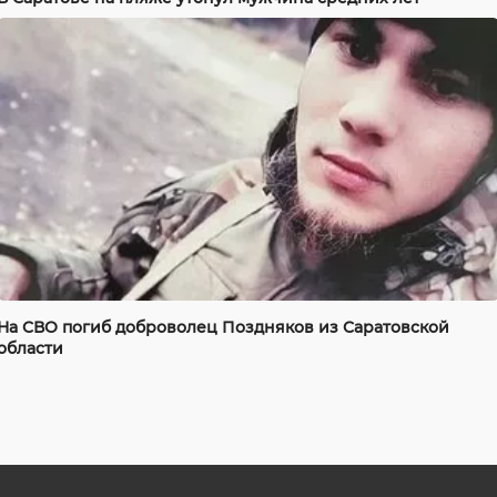
На СВО погиб доброволец Поздняков из Саратовской
области