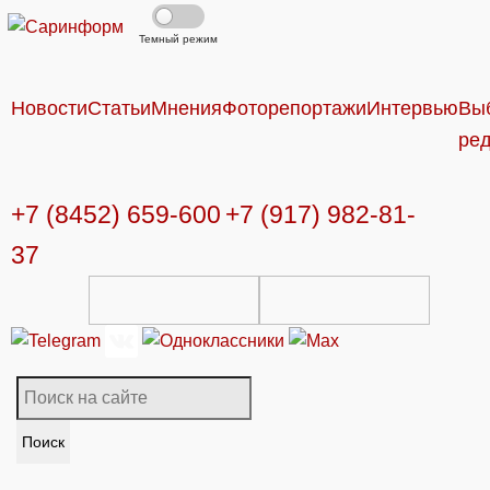
Темный режим
Новости
Статьи
Мнения
Фоторепортажи
Интервью
Вы
ре
+7 (8452) 659-600
+7 (917) 982-81-
37
Поиск