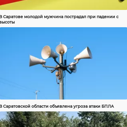
В Саратове молодой мужчина пострадал при падении с
высоты
В Саратовской области объявлена угроза атаки БПЛА