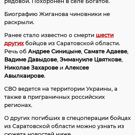
рядовой. Похоронен в селе Богатое.
Биографию Жиганова чиновники не
раскрыли.
Ранее стало известно о смерти
шести
других
бойцов из Саратовской области.
Речь об
Андрее Синицыне
,
Самате Адаеве
,
Вадиме Давыдове
,
Эммануиле Цвяткове
,
Николае Захарове
и
Алексее
Авылкаирове
.
СВО ведется на территории Украины, а
также в приграничных российских
регионах.
О других погибших в спецоперации бойцах
из Саратовской области можно узнать из
сюжета новостей ниже.