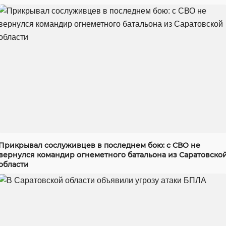
Прикрывал сослуживцев в последнем бою: с СВО не
вернулся командир огнеметного батальона из Саратовско
области