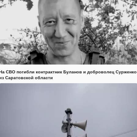
На СВО погибли контрактник Буланов и доброволец Сурженко
из Саратовской области