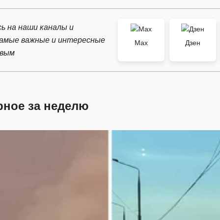
ь на наши каналы и
самые важные и интересные
Max
Дзен
рвым
рное за неделю