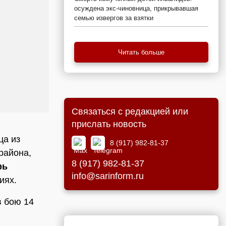
осуждена экс-чиновница, прикрывавшая
семью извергов за взятки
Читать больше
Связаться с редакцией или
прислать новость
ца из
8 (917) 982-81-37
района,
8 (917) 982-81-37
рь
info@sarinform.ru
иях.
в бою 14