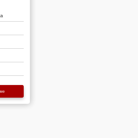
жа
еме