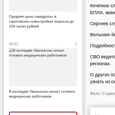
Кочетков с
БПЛА, зван
Средняя цена «квадрата» в
саратовских новостройках выросла до
Сергеев сл
109 тысяч рублей
Вольских б
08:52
Подробност
СВО ведетс
регионах.
О других п
узнать из 
В колледже Хвалынска начнут готовить
Фото: © sarin
медицинских работников