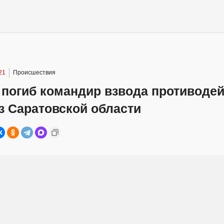
21
Происшествия
 погиб командир взвода противоде
з Саратовской области