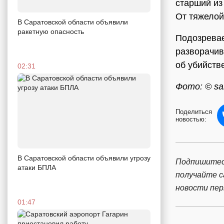
старший из
От тяжелой
В Саратовской области объявили
ракетную опасность
Подозревае
разворачив
об убийств
02:31
Фото: © sar
Поделиться
новостью:
В Саратовской области объявили угрозу
Подпишитес
атаки БПЛА
получайте 
новости пе
01:47