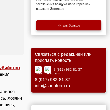
загрязнения воздуха из-за горевшей
свалки в Энгельсе
Читать больше
Связаться с редакцией или
прислать новость
убийство
.
8 (917) 982-81-37
ления
8 (917) 982-81-37
info@sarinform.ru
напился
сь. Хозяин
ившись,