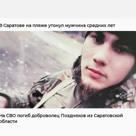
В Саратове на пляже утонул мужчина средних лет
На СВО погиб доброволец Поздняков из Саратовской
области