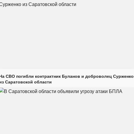
На СВО погибли контрактник Буланов и доброволец Сурженко
из Саратовской области