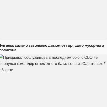
Энгельс сильно заволокло дымом от горящего мусорного
полигона