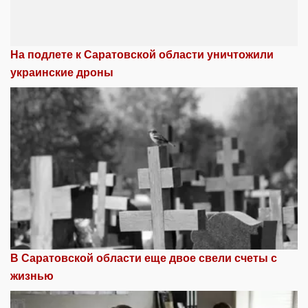
На подлете к Саратовской области уничтожили
украинские дроны
В Саратовской области еще двое свели счеты с
жизнью