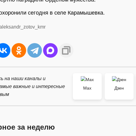
охоронили сегодня в селе Карамышевка.
/aleksandr_zotov_kmr
ь на наши каналы и
самые важные и интересные
Max
Дзен
рвым
рное за неделю