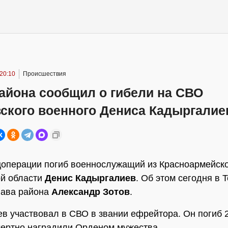
 20:10
Происшествия
айона сообщил о гибели на СВО
вского военного Дениса Кадыргалие
цоперации погиб военнослужащий из Красноармейск
ой области
Денис Кадыргалиев
. Об этом сегодня в 
лава района
Александр Зотов
.
в участвовал в СВО в звании ефрейтора. Он погиб 2
ертно наградили Орденом мужества.