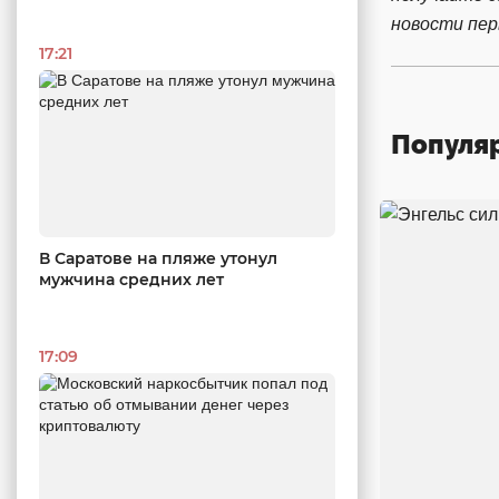
новости пе
17:21
Популя
В Саратове на пляже утонул
мужчина средних лет
17:09