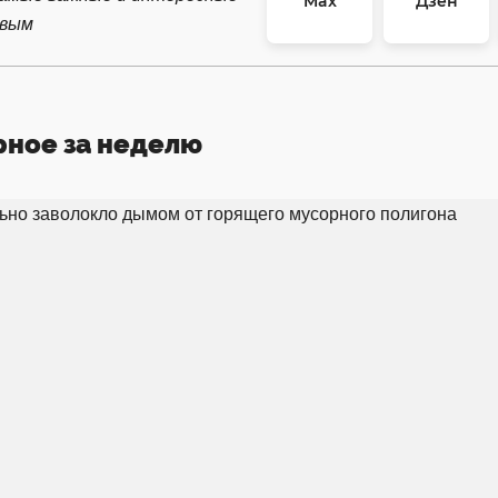
Max
Дзен
рвым
рное за неделю